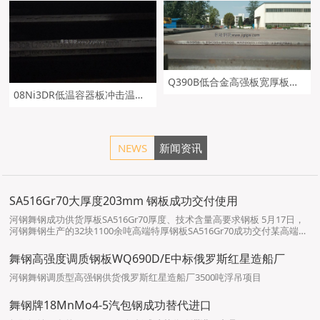
Q390B低合金高强板宽厚板舞钢定轧及钢板切割
08Ni3DR低温容器板冲击温度及钢板舞钢定轧
NEWS
新闻资讯
SA516Gr70大厚度203mm 钢板成功交付使用
河钢舞钢成功供货厚板SA516Gr70厚度、技术含量高要求钢板 5月17日，
河钢舞钢生产的32块1100余吨高端特厚钢板SA516Gr70成功交付某高端客
户。该钢板的厚度（203mm）和技术含量（探伤等性能要求）要求都非常
高。 河钢舞钢深入推动“两个结构”再优化，…
舞钢高强度调质钢板WQ690D/E中标俄罗斯红星造船厂
河钢舞钢调质型高强钢供货俄罗斯红星造船厂3500吨浮吊项目
舞钢牌18MnMo4-5汽包钢成功替代进口