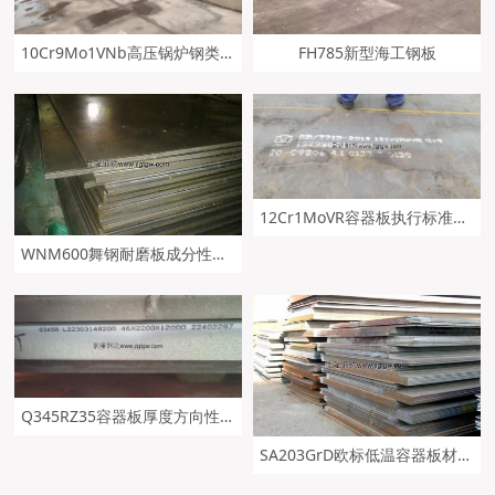
10Cr9Mo1VNb高压锅炉钢类似P91钢板
FH785新型海工钢板
12Cr1MoVR容器板执行标准及交货状态
WNM600舞钢耐磨板成分性能及钢板应用范围
Q345RZ35容器板厚度方向性能及舞钢生产供应
SA203GrD欧标低温容器板材质分析及及钢板成分性能