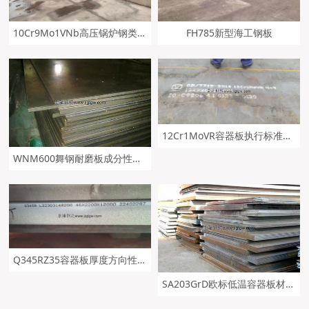
10Cr9Mo1VNb高压锅炉钢类似P91钢板
FH785新型海工钢板
12Cr1MoVR容器板执行标准及交货状态
WNM600舞钢耐磨板成分性能及钢板应用范围
Q345RZ35容器板厚度方向性能及舞钢生产供应
SA203GrD欧标低温容器板材质分析及及钢板成分性能