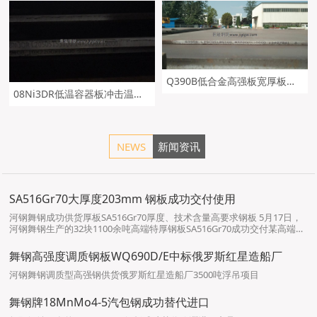
Q390B低合金高强板宽厚板舞钢定轧及钢板切割
08Ni3DR低温容器板冲击温度及钢板舞钢定轧
NEWS
新闻资讯
SA516Gr70大厚度203mm 钢板成功交付使用
河钢舞钢成功供货厚板SA516Gr70厚度、技术含量高要求钢板 5月17日，
河钢舞钢生产的32块1100余吨高端特厚钢板SA516Gr70成功交付某高端客
户。该钢板的厚度（203mm）和技术含量（探伤等性能要求）要求都非常
高。 河钢舞钢深入推动“两个结构”再优化，…
舞钢高强度调质钢板WQ690D/E中标俄罗斯红星造船厂
河钢舞钢调质型高强钢供货俄罗斯红星造船厂3500吨浮吊项目
舞钢牌18MnMo4-5汽包钢成功替代进口